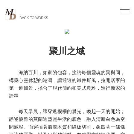
BACK TO WORKS
聚川之域
海納百川，如家的包容，接納每個靈魂的異與同，
構築心靈休憩的港灣，讓通透的鐵件屏風，拉開居家的
第一道風景，揉合了現代簡約和美式典雅，進行新家的
詮釋
每天早晨，讓穿透欄柵的晨光，喚起一天的開始；
靜謐優雅的莫蘭迪藍是生活的底色，融入清新白色為空
間減壓。而穿插著溫潤木質和線板切割，象徵著一條條