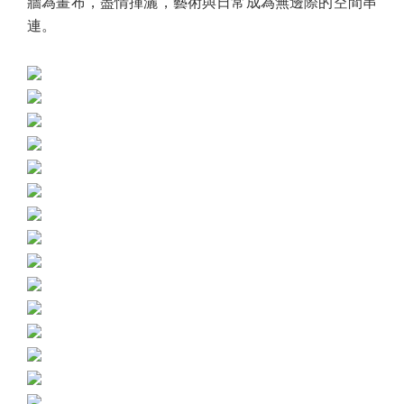
牆為畫布，盡情揮灑，藝術與日常成為無邊際的空間串
連。