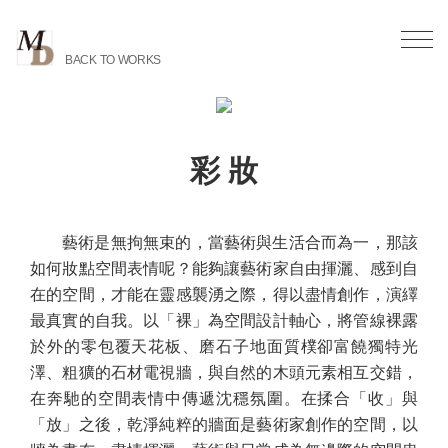
BACK TO WORKS
彩 妝
藝術是無拘無束的，當藝術與生活合而為一，那該
如何妝點空間表情呢？能夠讓藝術家自由揮灑、感到自
在的空間，才能在靈感襲湧之際，得以盡情創作，演繹
最真實的自我。以「裸」為空間設計軸心，將管線裸露
於外的零包覆天花板、磨石子地面質樸卻富饒獨特光
澤、粗獷的石材電視牆，與自然的木頭元素相互交錯，
在奔馳的空間表情中傳遞沈穩氛圍。在揉合「收」與
「放」之後，乾淨純粹的牆面是藝術家創作的空間，以